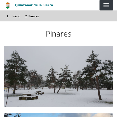
Pasar al contenido principal
Quintanar de la Sierra
Inicio
Pinares
Pinares