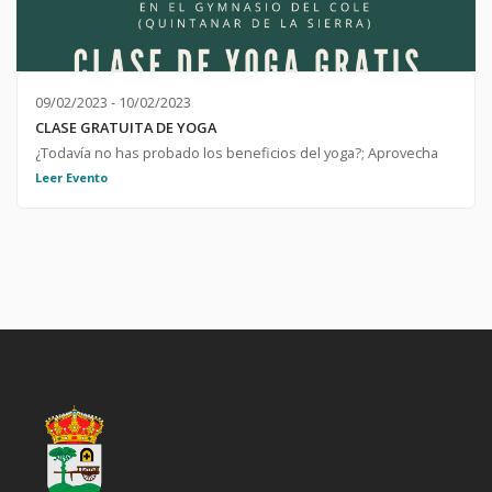
09/02/2023 - 10/02/2023
CLASE GRATUITA DE YOGA
¿Todavía no has probado los beneficios del yoga?; Aprovecha
esta oportunidad para empezar a sentirlos. Viernes 10 de
Leer Evento
febrero a las 20 horas en el gimnasio de la escuela