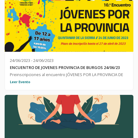
24/06/2023 - 24/06/2023
ENCUENTRO DE JOVENES PROVINCIA DE BURGOS 24/06/23
Preinscripciones al encuentro JÓVENES POR LA PROVINCIA DE
BURGOS; 24 DE JUNIO 2023 ;
Leer Evento
https://forms.gle/uuHLne51qh1cm6qD8 ; ;
https://idj.burgos.es/juventud/actividades-y-ocio/x-encuentro-
de-jovenes-por-la-provincia